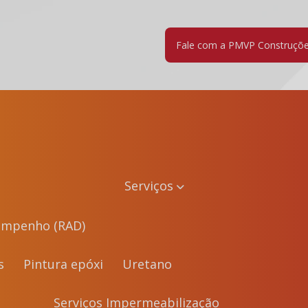
Fale com a PMVP Construçõ
Serviços
sempenho (RAD)
s
Pintura epóxi
Uretano
Serviços Impermeabilização