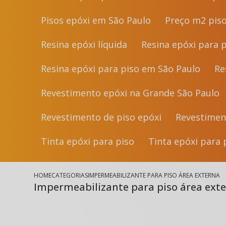
Pisos epóxi em São Paulo
Preço m2 pis
Resina epóxi líquida
Resina epóxi para 
Resina epóxi para piso em São Paulo
R
Revestimento epóxi na Grande São Paulo
Revestimento de piso epóxi
Revestime
Tinta epóxi para piso
Tinta epóxi para
HOME
CATEGORIAS
IMPERMEABILIZANTE PARA PISO ÁREA EXTERNA
Impermeabilizante para piso área ext